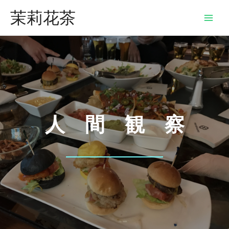
茉莉花茶
人 間 観 察