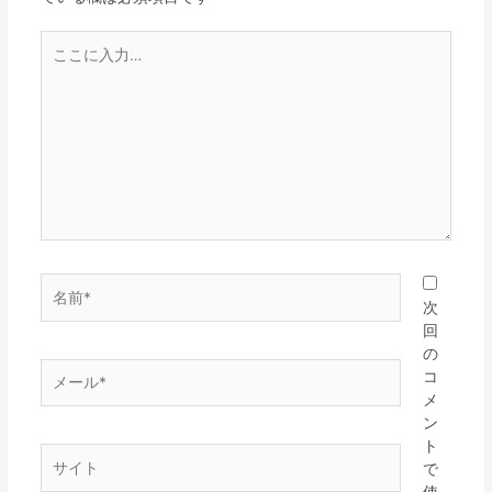
次
回
の
コ
メ
ン
ト
で