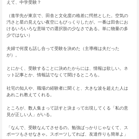
えて、中学受験？
（進学先が東京で、田舎と文化度の格差に愕然とした。空気の
汚さと星の見えない夜空にもびっくりしたが。一番は田舎にお
けるいろいろな意味での選択肢の少なさである。単に物量の多
少ではない）
夫婦で何度も話し合って受験を決めた（主導権は夫だった
が）。
とにかく、受験することに決めたからには、情報は欲しい。ネ
ット記事とか、情報誌でなくて聞けるところも。
社宅の知人や、職場の経験者に聞くと、大きな波を超えた人は
あれこれ教えてくれる。
ところが、数人集まって話すと決まって出現してくる「私の意
見が正しい人」がいる。
「なんで、受験なんてさせるの。勉強ばっかりじゃなくて、ス
ポーツもさせなきゃ。スポーツしてれば、友達作りも簡単よ」